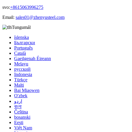
svo:
+8615063996275
Email:
sales01@zhenyusteel.com
Tungumál
íslenska
Български
Português
Català
Gaeilgenah Éireann
Melayu
русский
Indonesia
Türkçe
Malti
Bai Miaowen
O'zbek
اردو
বাংলা
Čeština
bosanski
Eesti
Việt Nam