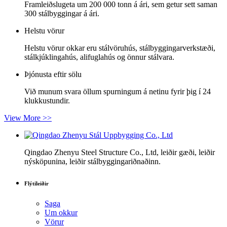
Framleiðslugeta um 200 000 tonn á ári, sem getur sett saman
300 stálbyggingar á ári.
Helstu vörur
Helstu vörur okkar eru stálvöruhús, stálbyggingarverkstæði,
stálkjúklingahús, alifuglahús og önnur stálvara.
Þjónusta eftir sölu
Við munum svara öllum spurningum á netinu fyrir þig í 24
klukkustundir.
View More >>
Qingdao Zhenyu Steel Structure Co., Ltd, leiðir gæði, leiðir
nýsköpunina, leiðir stálbyggingariðnaðinn.
Flýtileiðir
Saga
Um okkur
Vörur