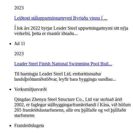
2023
Leiðtogi stáluppsetningarteymi Byrjaðu vinnu í ...
Í lok árs 2022 byrjar Leader Steel uppsetningarteymi sitt nýja
verkefni, þetta er risastór iðnaða...
Jul 11
2023
Leader Steel Finish National Swimming Pool Buil...
Til hamingju Leader Steel Ltd, embættismaður
landsíþróttamiðstöðvar, leyfir bara byggingu sundlau...
Verksmiðjusvæði
Qingdao Zhenyu Steel Structure Co., Ltd var stofnað árið
2002, er faglegur stálbyggingarframleiðandi í Kína, við höfum
265 framleiðslustarfsmenn, allir eru þjálfaðir og vel þjálfaðir
starfsmenn
Framleiðslugeta