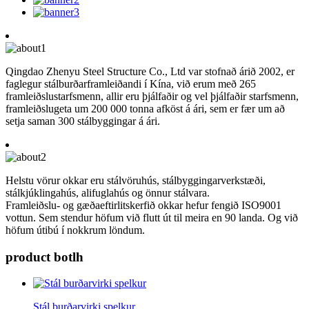
Qingdao Zhenyu Steel Structure Co., Ltd var stofnað árið 2002, er
faglegur stálburðarframleiðandi í Kína, við erum með 265
framleiðslustarfsmenn, allir eru þjálfaðir og vel þjálfaðir starfsmenn,
framleiðslugeta um 200 000 tonna afköst á ári, sem er fær um að
setja saman 300 stálbyggingar á ári.
Helstu vörur okkar eru stálvöruhús, stálbyggingarverkstæði,
stálkjúklingahús, alifuglahús og önnur stálvara.
Framleiðslu- og gæðaeftirlitskerfið okkar hefur fengið ISO9001
vottun. Sem stendur höfum við flutt út til meira en 90 landa. Og við
höfum útibú í nokkrum löndum.
product botlh
Stál burðarvirki spelkur