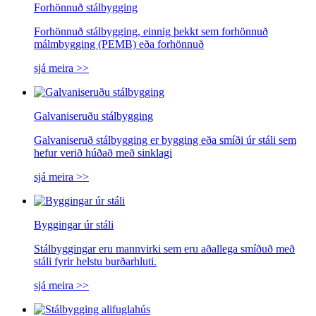
Forhönnuð stálbygging
Forhönnuð stálbygging, einnig þekkt sem forhönnuð
málmbygging (PEMB) eða forhönnuð
sjá meira >>
Galvaniseruðu stálbygging
Galvaniseruð stálbygging er bygging eða smíði úr stáli sem
hefur verið húðað með sinklagi
sjá meira >>
Byggingar úr stáli
Stálbyggingar eru mannvirki sem eru aðallega smíðuð með
stáli fyrir helstu burðarhluti.
sjá meira >>