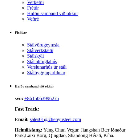
Verkefni
Fréttir
Hafðu samband við okkur
Veftré
Flokkar
Stálvörugeymsla
Stálverkstæði
Stálskýli
Stál alifuglahús
Verslunarhús úr stáli
Stálbyggingarhlutar
Hafðu samband við okkur
svo:
+8615063996275
Fast Track:
Email:
sales01@zhenyusteel.com
Heimilisfang:
Yang Chun Vegur, Jiangshan Bær Iðnaðar
Park,Laixi Borg, Qingdao, Shandong Hérað, Kína.