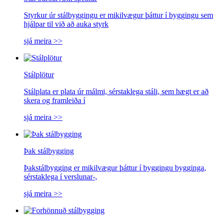
Styrkur úr stálbyggingu er mikilvægur þáttur í byggingu sem
hjálpar til við að auka styrk
sjá meira >>
Stálplötur
Stálplata er plata úr málmi, sérstaklega stáli, sem hægt er að
skera og framleiða í
sjá meira >>
Þak stálbygging
Þakstálbygging er mikilvægur þáttur í byggingu bygginga,
sérstaklega í verslunar-,
sjá meira >>