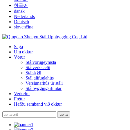
한국어
dansk
Nederlands
Deutsch
slovenčina
Saga
Um okkur
Vörur
Stálvörugeymsla
Stálverkstæði
Stálskýli
Stál alifuglahús
Verslunarhús úr stáli
Stálbyggingarhlutar
Verkefni
Fréttir
Hafðu samband við okkur