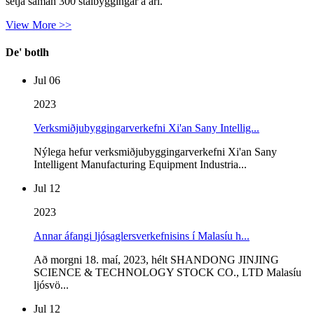
setja saman 300 stálbyggingar á ári.
View More >>
De' botlh
Jul 06
2023
Verksmiðjubyggingarverkefni Xi'an Sany Intellig...
Nýlega hefur verksmiðjubyggingarverkefni Xi'an Sany
Intelligent Manufacturing Equipment Industria...
Jul 12
2023
Annar áfangi ljósaglersverkefnisins í Malasíu h...
Að morgni 18. maí, 2023, hélt SHANDONG JINJING
SCIENCE & TECHNOLOGY STOCK CO., LTD Malasíu
ljósvö...
Jul 12