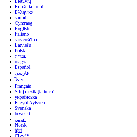
Lietuvių
România limbi
Ελληνικά
suomi
Cymraeg
English
Italiano
slovenščina
Latviešu
Polski
עברית
magyar
Español
فارسی
ไทย
Français
Srbija jezik (latinica)
українська
Kreyòl Ayisyen
Svenska
hrvatski
عربي
Norsk
हिंदी
日本語