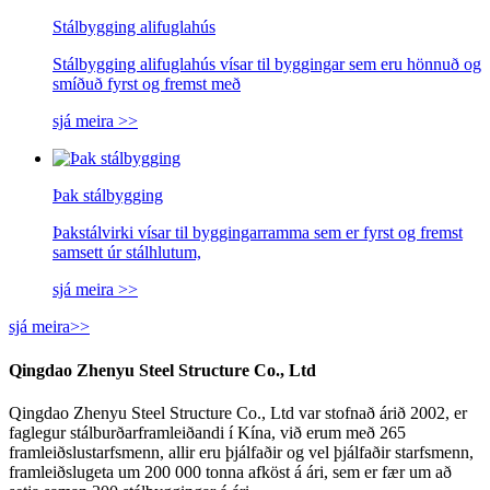
Stálbygging alifuglahús
Stálbygging alifuglahús vísar til byggingar sem eru hönnuð og
smíðuð fyrst og fremst með
sjá meira >>
Þak stálbygging
Þakstálvirki vísar til byggingarramma sem er fyrst og fremst
samsett úr stálhlutum,
sjá meira >>
sjá meira>>
Qingdao Zhenyu Steel Structure Co., Ltd
Qingdao Zhenyu Steel Structure Co., Ltd var stofnað árið 2002, er
faglegur stálburðarframleiðandi í Kína, við erum með 265
framleiðslustarfsmenn, allir eru þjálfaðir og vel þjálfaðir starfsmenn,
framleiðslugeta um 200 000 tonna afköst á ári, sem er fær um að